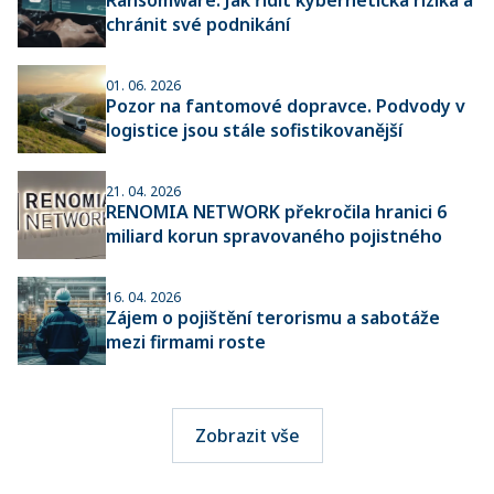
chránit své podnikání
01. 06. 2026
Pozor na fantomové dopravce. Podvody v
logistice jsou stále sofistikovanější
21. 04. 2026
RENOMIA NETWORK překročila hranici 6
miliard korun spravovaného pojistného
16. 04. 2026
Zájem o pojištění terorismu a sabotáže
mezi firmami roste
Zobrazit vše