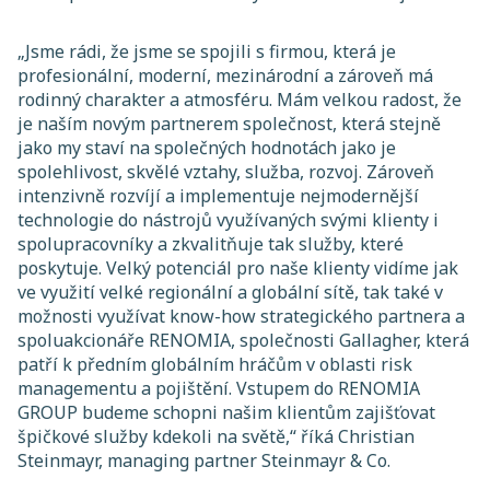
„
Jsme rádi, že jsme se spojili s firmou, která je
profesionální, moderní, mezinárodní a zároveň má
rodinný charakter a atmosféru. Mám velkou radost, že
je naším novým partnerem společnost, která stejně
jako my staví na společných hodnotách jako je
spolehlivost, skvělé vztahy, služba, rozvoj. Zároveň
intenzivně rozvíjí a implementuje nejmodernější
technologie do nástrojů využívaných svými klienty i
spolupracovníky a zkvalitňuje tak služby, které
poskytuje. Velký potenciál pro naše klienty vidíme jak
ve využití velké regionální a globální sítě, tak také v
možnosti využívat know-how strategického partnera a
spoluakcionáře RENOMIA, společnosti Gallagher, která
patří k předním globálním hráčům v oblasti risk
managementu a pojištění. Vstupem do RENOMIA
GROUP budeme schopni našim klientům zajišťovat
špičkové služby kdekoli na světě
,“ říká Christian
Steinmayr, managing partner Steinmayr & Co.