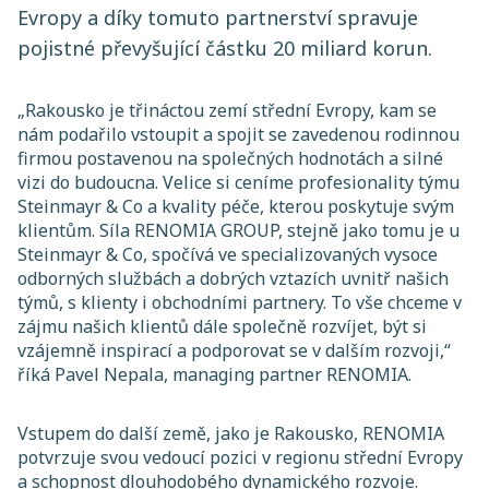
Evropy a díky tomuto partnerství spravuje
pojistné převyšující částku 20 miliard korun.
„
Rakousko je třináctou zemí střední Evropy, kam se
nám podařilo vstoupit a spojit se zavedenou rodinnou
firmou postavenou na společných hodnotách a silné
vizi do budoucna. Velice si ceníme profesionality týmu
Steinmayr & Co a kvality péče, kterou poskytuje svým
klientům. Síla RENOMIA GROUP, stejně jako tomu je u
Steinmayr & Co, spočívá ve specializovaných vysoce
odborných službách a dobrých vztazích uvnitř našich
týmů, s klienty i obchodními partnery. To vše chceme v
zájmu našich klientů dále společně rozvíjet, být si
vzájemně inspirací a podporovat se v dalším rozvoji,
“
říká Pavel Nepala, managing partner RENOMIA.
Vstupem do další země, jako je Rakousko, RENOMIA
potvrzuje svou vedoucí pozici v regionu střední Evropy
a schopnost dlouhodobého dynamického rozvoje.