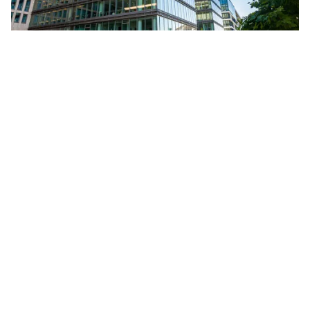
Naše služby
Pomáháme chránit vaše podnikání i soukromý
život před celou škálou rizik. Poskytujeme
komplexní služby v oblasti pojištění a risk
managementu.