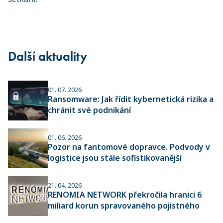
Další aktuality
01. 07. 2026
Ransomware: Jak řídit kybernetická rizika a
chránit své podnikání
01. 06. 2026
Pozor na fantomové dopravce. Podvody v
logistice jsou stále sofistikovanější
21. 04. 2026
RENOMIA NETWORK překročila hranici 6
miliard korun spravovaného pojistného