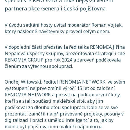
specialisté RENOMIA a také nejvyšší vedení
partnera akce Generali Česká pojišťovna.
V úvodu setkání hosty uvítal moderátor Roman Vojtek,
který následně návštěvníky provedl celým dnem.
V dopolední části představila ředitelka RENOMIA Jiřina
Nepalová úspěchy skupiny, prezentovala strategii i cíle
RENOMIA GROUP pro rok 2024 a zároveň poděkovala
členům za výtečnou spolupráci.
Ondřej Witowski, ředitel RENOMIA NETWORK, ve svém
vystoupení nejprve zmínil výročí 15 let od založení
RENOMIA NETWORK a pozval na pódium první členy,
kteří se stali součástí makléřské sítě, aby jim
poděkoval za dlouholetou spolupráci. Dále se ve své
prezentaci zaměřil na připravované projekty, posuny v
digitalizaci i práci s umělou inteligencí a to, jak by
mohla být pojišťovacímu makléři nápomocná.